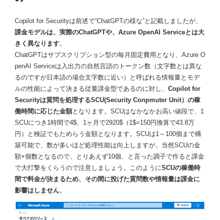
Copilot for Securityは前述で”ChatGPTの様な”と記載しましたが、
課金モデルは、実際のChatGPTや、Azure OpenAI Serviceとは大
きく異なります
。
ChatGPTはサブスクリプション型の毎月固定費用となり、Azure O
penAI Serviceは入出力の自然言語のトークン数（文字数とは異な
るのですが日本語の場合文字数に近い）と呼ばれる情報量とモデ
ルの性能によって決まる従量課金型であるのに対し、
Copilot for
Securityは質問を処理するSCU(Security Conpmuter Unit）の稼
働時間に応じた金額
となります。SCUはなかなかお高い値段で、1
SCUにつき1時間で4$、1ヶ月で2920$（1$=150円換算で43.8万
円）と検証でもためらう金額となります。SCUは1～100個まで構
築可能で、数が多いほど処理性能は向上しますが、当然SCUの金
額×個数となるので、とりあえず10個、と言った調子で作ると課金
で大打撃をくらうので注意しましょう。このように
SCUの稼働時
間で料金が決まるため、その間に投げた質問数や情報量は課金に
影響はしません
。