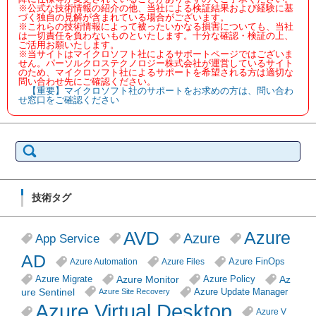
※公式な技術情報の紹介の他、当社による検証結果および経験に基
づく独自の見解が含まれている場合がございます。
※これらの技術情報によって被ったいかなる損害についても、当社
は一切責任を負わないものといたします。十分な確認・検証の上、
ご活用お願いたします。
※当サイトはマイクロソフト社によるサポートページではございま
せん。パーソルクロステクノロジー株式会社が運営しているサイト
のため、マイクロソフト社によるサポートを希望される方は適切な
問い合わせ先にご確認ください。
【重要】マイクロソフト社のサポートをお求めの方は、問い合わ
せ窓口をご確認ください
検
索:
技術タグ
AVD
Azure
Azure
App Service
AD
Azure FinOps
Azure Automation
Azure Files
Azure Monitor
Az
Azure Migrate
Azure Policy
ure Sentinel
Azure Update Manager
Azure Site Recovery
Azure Virtual Desktop
Azure V