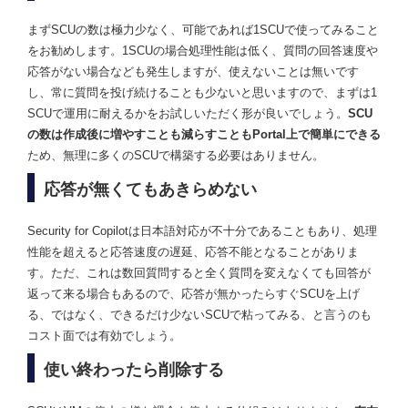
まずSCUの数は極力少なく、可能であれば1SCUで使ってみること
をお勧めします。1SCUの場合処理性能は低く、質問の回答速度や
応答がない場合なども発生しますが、使えないことは無いです
し、常に質問を投げ続けることも少ないと思いますので、まずは1
SCUで運用に耐えるかをお試しいただく形が良いでしょう。
SCU
の数は作成後に増やすことも減らすこともPortal上で簡単にできる
ため、無理に多くのSCUで構築する必要はありません。
応答が無くてもあきらめない
Security for Copilotは日本語対応が不十分であることもあり、処理
性能を超えると応答速度の遅延、応答不能となることがありま
す。ただ、これは数回質問すると全く質問を変えなくても回答が
返って来る場合もあるので、応答が無かったらすぐSCUを上げ
る、ではなく、できるだけ少ないSCUで粘ってみる、と言うのも
コスト面では有効でしょう。
使い終わったら削除する