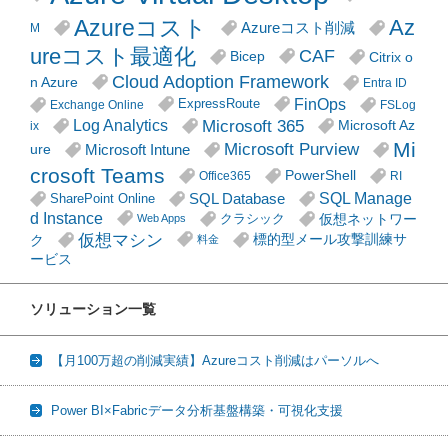
Azureコスト
Az
Azureコスト削減
M
ureコスト最適化
CAF
Citrix o
Bicep
Cloud Adoption Framework
n Azure
Entra ID
FinOps
ExpressRoute
Exchange Online
FSLog
Microsoft 365
Log Analytics
Microsoft Az
ix
Mi
Microsoft Purview
Microsoft Intune
ure
crosoft Teams
PowerShell
Office365
RI
SQL Manage
SQL Database
SharePoint Online
d Instance
仮想ネットワー
クラシック
Web Apps
仮想マシン
ク
標的型メール攻撃訓練サ
料金
ービス
ソリューション一覧
【月100万超の削減実績】Azureコスト削減はパーソルへ
Power BI×Fabricデータ分析基盤構築・可視化支援