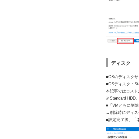
ディスク
■OSのディスク
■OSディスク：Stand
本記事ではコストが
※Standard H
■「VMともに削
→削除時にディス
■設定完了後、「