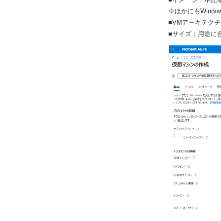
※ほかにもWindo
■VMアーキテク
■サイズ：用途に