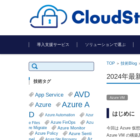
コンテンツに移動
導入支援サービス
ソリューションで選ぶ
TOP
技術Blog
検
>
索:
2024年
技術タグ
AVD
App Service
Azure VM
Azure A
Azure
D
はじめに
Azure Automation
Azur
Azure FinOps
Azu
e Files
Azure Monitor
re Migrate
今回は Azure 
Azure Senti
Azure Policy
Azure VM 
nel
Az
Azure Site Recovery