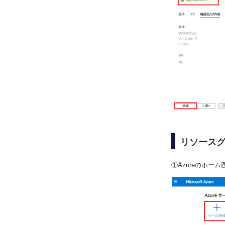
リソース
①Azureのホー