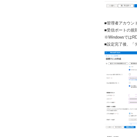
■管理者アカウン
■受信ポートの規則
※Windowsでは
■設定完了後、「