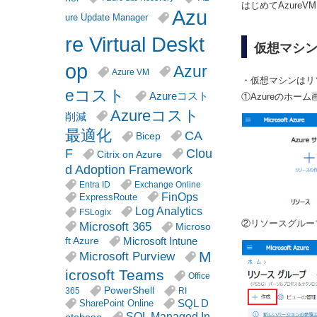
はじめてAzure
Azu
ure Update Manager
re Virtual Deskt
仮想マシ
op
Azur
Azure VM
・仮想マシンはリ
eコスト
Azureコスト
①Azureのホー
Azureコスト
削減
最適化
CA
Bicep
F
Clou
Citrix on Azure
d Adoption Framework
Entra ID
Exchange Online
FinOps
ExpressRoute
Log Analytics
FSLogix
②リソースグルー
Microsoft 365
Microso
Microsoft Intune
ft Azure
M
Microsoft Purview
icrosoft Teams
Office
PowerShell
365
RI
SQL D
SharePoint Online
SQL Managed In