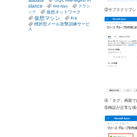
atabase
stance
クラシ
Web Apps
③サブスクリプシ
仮想ネットワーク
ック
仮想マシン
料金
標的型メール攻撃訓練サービ
ス
④「タグ」画面で
⑤検証が正常な場