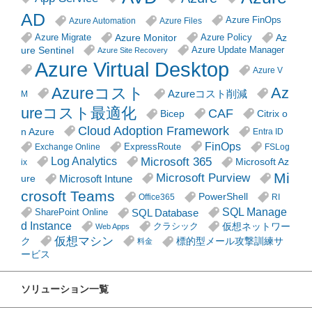
AD
Azure FinOps
Azure Automation
Azure Files
Azure Monitor
Az
Azure Migrate
Azure Policy
ure Sentinel
Azure Update Manager
Azure Site Recovery
Azure Virtual Desktop
Azure V
Azureコスト
Az
Azureコスト削減
M
ureコスト最適化
CAF
Citrix o
Bicep
Cloud Adoption Framework
n Azure
Entra ID
FinOps
ExpressRoute
Exchange Online
FSLog
Microsoft 365
Log Analytics
Microsoft Az
ix
Mi
Microsoft Purview
Microsoft Intune
ure
crosoft Teams
PowerShell
Office365
RI
SQL Manage
SQL Database
SharePoint Online
d Instance
仮想ネットワー
クラシック
Web Apps
仮想マシン
ク
標的型メール攻撃訓練サ
料金
ービス
ソリューション一覧