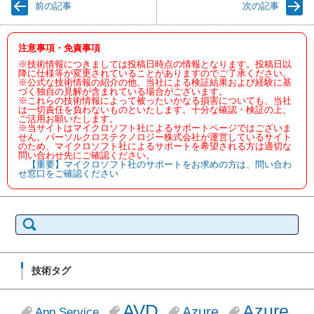
前の記事
次の記事
注意事項・免責事項
※技術情報につきましては投稿日時点の情報となります。投稿日以
降に仕様等が変更されていることがありますのでご了承ください。
※公式な技術情報の紹介の他、当社による検証結果および経験に基
づく独自の見解が含まれている場合がございます。
※これらの技術情報によって被ったいかなる損害についても、当社
は一切責任を負わないものといたします。十分な確認・検証の上、
ご活用お願いたします。
※当サイトはマイクロソフト社によるサポートページではございま
せん。パーソルクロステクノロジー株式会社が運営しているサイト
のため、マイクロソフト社によるサポートを希望される方は適切な
問い合わせ先にご確認ください。
【重要】マイクロソフト社のサポートをお求めの方は、問い合わ
せ窓口をご確認ください
検
索:
技術タグ
AVD
Azure
Azure
App Service