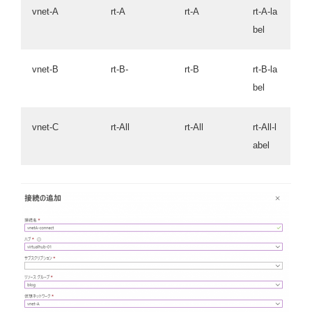
vnet-A
rt-A
rt-A
rt-A-la
bel
vnet-B
rt-B-
rt-B
rt-B-la
bel
vnet-C
rt-All
rt-All
rt-All-l
abel