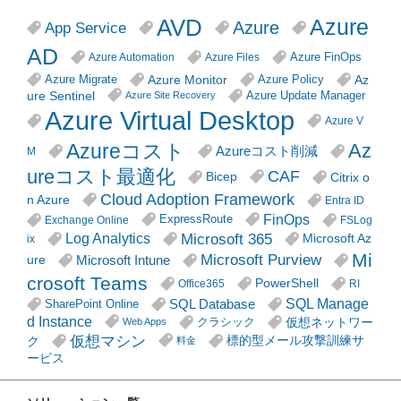
AVD
Azure
Azure
App Service
AD
Azure FinOps
Azure Automation
Azure Files
Azure Monitor
Az
Azure Migrate
Azure Policy
ure Sentinel
Azure Update Manager
Azure Site Recovery
Azure Virtual Desktop
Azure V
Azureコスト
Az
Azureコスト削減
M
ureコスト最適化
CAF
Citrix o
Bicep
Cloud Adoption Framework
n Azure
Entra ID
FinOps
ExpressRoute
Exchange Online
FSLog
Microsoft 365
Log Analytics
Microsoft Az
ix
Mi
Microsoft Purview
Microsoft Intune
ure
crosoft Teams
PowerShell
Office365
RI
SQL Manage
SQL Database
SharePoint Online
d Instance
仮想ネットワー
クラシック
Web Apps
仮想マシン
ク
標的型メール攻撃訓練サ
料金
ービス