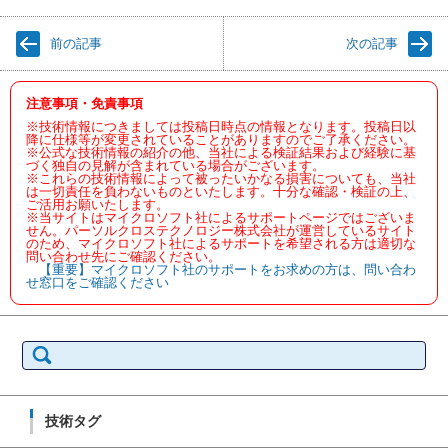
前の記事
次の記事
注意事項・免責事項
※技術情報につきましては投稿日時点の情報となります。投稿日以
降に仕様等が変更されていることがありますのでご了承ください。
※公式な技術情報の紹介の他、当社による検証結果および経験に基
づく独自の見解が含まれている場合がございます。
※これらの技術情報によって被ったいかなる損害についても、当社
は一切責任を負わないものといたします。十分な確認・検証の上、
ご活用お願いたします。
※当サイトはマイクロソフト社によるサポートページではございま
せん。パーソルクロステクノロジー株式会社が運営しているサイト
のため、マイクロソフト社によるサポートを希望される方は適切な
問い合わせ先にご確認ください。
【重要】マイクロソフト社のサポートをお求めの方は、問い合わ
せ窓口をご確認ください
検
索:
技術タグ