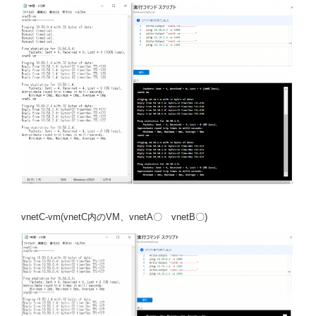
vnetC-vm(vnetC内のVM、vnetA〇 vnetB〇)