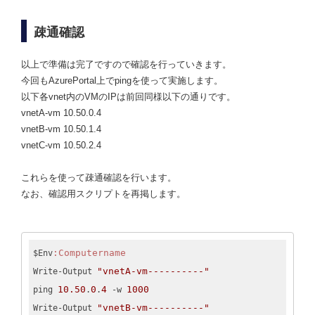
疎通確認
以上で準備は完了ですので確認を行っていきます。
今回もAzurePortal上でpingを使って実施します。
以下各vnet内のVMのIPは前回同様以下の通りです。
vnetA-vm 10.50.0.4
vnetB-vm 10.50.1.4
vnetC-vm 10.50.2.4
これらを使って疎通確認を行います。
なお、確認用スクリプトを再掲します。
:Computername
$Env
"vnetA-vm----------"
Write-Output 
10.50
0
4
1000
ping 
.
.
 -w 
"vnetB-vm----------"
Write-Output 