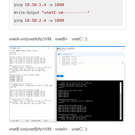
10.50
1.4
1000
ping 
.
 -w 
"vnetC-vm----------"
Write-Output 
10.50
2.4
1000
ping 
.
 -w 
vnetA-vm(vnetA内のVM、vnetB× vnetC〇)
vnetB-vm(vnetB内のVM、vnetA× vnetC〇)