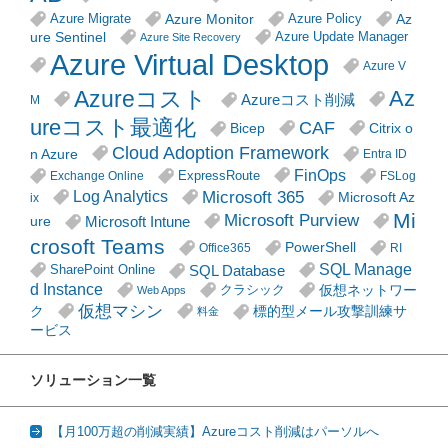
Azure Monitor
Az
Azure Migrate
Azure Policy
ure Sentinel
Azure Update Manager
Azure Site Recovery
Azure Virtual Desktop
Azure V
Azureコスト
Az
Azureコスト削減
M
ureコスト最適化
CAF
Citrix o
Bicep
Cloud Adoption Framework
n Azure
Entra ID
FinOps
ExpressRoute
Exchange Online
FSLog
Microsoft 365
Log Analytics
Microsoft Az
ix
Mi
Microsoft Purview
Microsoft Intune
ure
crosoft Teams
PowerShell
Office365
RI
SQL Manage
SQL Database
SharePoint Online
d Instance
仮想ネットワー
クラシック
Web Apps
仮想マシン
ク
標的型メール攻撃訓練サ
料金
ービス
ソリューション一覧
【月100万超の削減実績】Azureコスト削減はパーソルへ