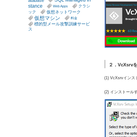
atabase
stance
クラシ
Web Apps
仮想ネットワーク
ック
仮想マシン
料金
標的型メール攻撃訓練サービ
ス
２．VcXsr
(1) VcXsrvインスト
(2) インストー