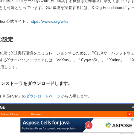
S,Ubuntu等のLinuxサーバをAzure上に構築する機会は近年非常に増えてきて
可能となっています。GUI環境を実装するには、X.Org Foundation によって提
dation公式サイト：
https://www.x.org/wiki/
の設定
dows10)でX11実行環境をエミュレーションするために、PCにXサーバソフト
動作するXサーバソフトウェアには「VcXsrv」、「Cygwin/X」、「Xming
を使用します。
rvインストーラをダウンロードします。
s X Server」の
ダウンロードページ
から入手します。