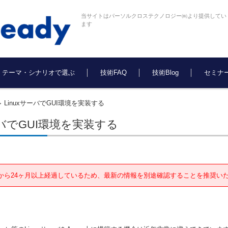
当サイトはパーソルクロステクノロジー㈱より提供してい
ます
テーマ・シナリオで選ぶ
技術FAQ
技術Blog
セミナ
LinuxサーバでGUI環境を実装する
>
ーバでGUI環境を実装する
から24ヶ月以上経過しているため、最新の情報を別途確認することを推奨い