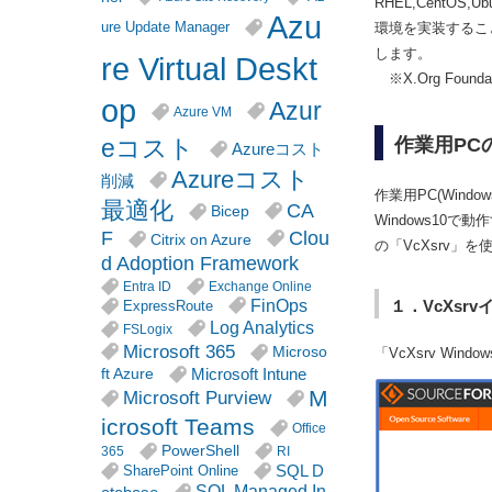
RHEL,CentO
Azu
ure Update Manager
環境を実装することも
します。
re Virtual Deskt
※X.Org Foun
op
Azur
Azure VM
eコスト
作業用PC
Azureコスト
Azureコスト
削減
作業用PC(Win
最適化
CA
Bicep
Windows10で
F
Clou
Citrix on Azure
の「VcXsrv」
d Adoption Framework
Entra ID
Exchange Online
FinOps
１．VcXs
ExpressRoute
Log Analytics
FSLogix
Microsoft 365
Microso
「VcXsrv Window
Microsoft Intune
ft Azure
M
Microsoft Purview
icrosoft Teams
Office
PowerShell
365
RI
SQL D
SharePoint Online
SQL Managed In