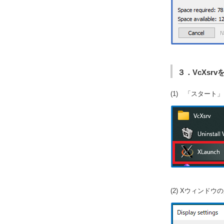
３．VcXsr
(1) 「スタート」
(2) Xウィンドウ