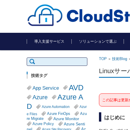
コンテンツに移動
導入支援サービス
ソリューションで選ぶ
TOP
技術Blog
検
>
索:
Linuxサ
技術タグ
AVD
App Service
Azure A
Azure
この記事は更新
D
Azure Automation
Azur
Azure FinOps
Azu
e Files
はじめに
Azure Monitor
re Migrate
Azure Senti
Azure Policy
nel
Az
Azure Site Recovery