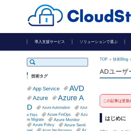
コンテンツに移動
導入支援サービス
ソリューションで選ぶ
TOP
技術Blog
検
>
索:
ADユー
技術タグ
AVD
App Service
Azure A
Azure
この記事は更新
D
Azure Automation
Azur
Azure FinOps
Azu
e Files
はじめに
Azure Monitor
re Migrate
Azure Senti
Azure Policy
nel
Az
Azure Site Recovery