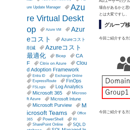
ADユーザーのグ
Azu
ure Update Manager
場合があるかと思
とは大変ですし、
re Virtual Deskt
グループ
op
Azur
Azure VM
eコスト
今回ご紹介する方法
Azureコスト
Azureコスト
削減
最適化
CA
Bicep
F
Clou
Citrix on Azure
d Adoption Framework
Entra ID
Exchange Online
FinOps
ExpressRoute
Log Analytics
FSLogix
Microsoft 365
Microso
Microsoft Intune
ft Azure
M
Microsoft Purview
icrosoft Teams
今回ご紹介する方
Office
PowerShell
365
RI
SQL D
SharePoint Online
SQL Managed In