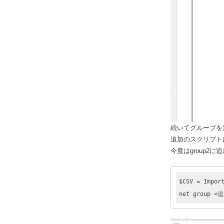
続いてグループを
追加のスクリプト
今度はgroup2
$CSV = Imp
net group <