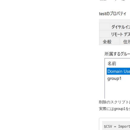
削除のスクリプトは
実際にはgroup
$CSV = Imp