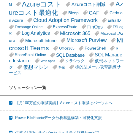
Azureコスト
Az
Azureコスト削減
M
ureコスト最適化
CAF
Citrix o
Bicep
Cloud Adoption Framework
n Azure
Entra ID
FinOps
ExpressRoute
Exchange Online
FSLog
Microsoft 365
Log Analytics
Microsoft Az
ix
Mi
Microsoft Purview
Microsoft Intune
ure
crosoft Teams
PowerShell
Office365
RI
SQL Manage
SQL Database
SharePoint Online
d Instance
仮想ネットワー
クラシック
Web Apps
仮想マシン
ク
標的型メール攻撃訓練サ
料金
ービス
ソリューション一覧
【月100万超の削減実績】Azureコスト削減はパーソルへ
Power BI×Fabricデータ分析基盤構築・可視化支援
生成 AI 対応 サイバーセキュリティ監視サービス