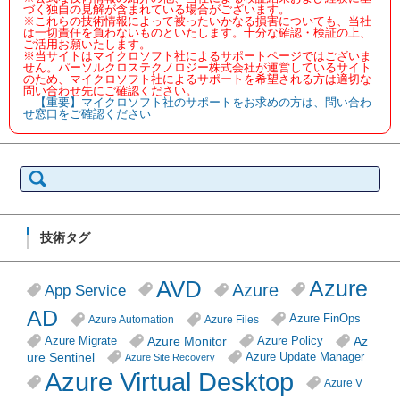
づく独自の見解が含まれている場合がございます。
※これらの技術情報によって被ったいかなる損害についても、当社
は一切責任を負わないものといたします。十分な確認・検証の上、
ご活用お願いたします。
※当サイトはマイクロソフト社によるサポートページではございま
せん。パーソルクロステクノロジー株式会社が運営しているサイト
のため、マイクロソフト社によるサポートを希望される方は適切な
問い合わせ先にご確認ください。
【重要】マイクロソフト社のサポートをお求めの方は、問い合わ
せ窓口をご確認ください
検
索:
技術タグ
AVD
Azure
Azure
App Service
AD
Azure FinOps
Azure Automation
Azure Files
Azure Monitor
Az
Azure Migrate
Azure Policy
ure Sentinel
Azure Update Manager
Azure Site Recovery
Azure Virtual Desktop
Azure V