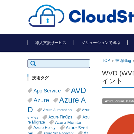
コンテンツに移動
導入支援サービス
ソリューションで選ぶ
TOP
技術Blog
検
>
索:
WVD (WV
技術タグ
イント
AVD
App Service
Azure A
Azure
Azure Virtual Deskt
D
Azure Automation
Azur
Azure FinOps
Azu
e Files
Azure Monitor
re Migrate
Azure Senti
Azure Policy
nel
Az
Azure Site Recovery