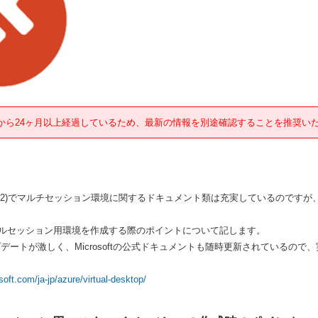
から24ヶ月以上経過しているため、最新の情報を別途確認することを推奨い
(WVDv2)でマルチセッション環境に関するドキュメント類は充実しているので
ルセッション用環境を作成する際のポイントについて記します。
プデートが激しく、Microsoftの公式ドキュメントも随時更新されているの
soft.com/ja-jp/azure/virtual-desktop/