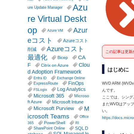
Azu
ure Update Manager
re Virtual Deskt
op
Azur
Azure VM
eコスト
Azureコスト
Azureコスト
削減
この記事は更新
最適化
CA
Bicep
F
Clou
Citrix on Azure
はじめに
d Adoption Framework
Entra ID
Exchange Online
FinOps
WVD ARM 
ExpressRoute
Log Analytics
FSLogix
んです。
Microsoft 365
Microso
ここでは、シング
Microsoft Intune
ft Azure
またWVDはアッ
M
Microsoft Purview
い。
icrosoft Teams
Office
https://docs.micro
PowerShell
365
RI
SQL D
SharePoint Online
SQL Managed In