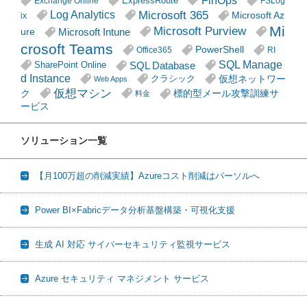
FinOps
ExpressRoute
Exchange Online
FSLog
Microsoft 365
Log Analytics
Microsoft Az
ix
Mi
Microsoft Purview
Microsoft Intune
ure
crosoft Teams
PowerShell
Office365
RI
SQL Manage
SQL Database
SharePoint Online
d Instance
仮想ネットワー
クラシック
Web Apps
仮想マシン
ク
標的型メール攻撃訓練サ
料金
ービス
ソリューション一覧
【月100万超の削減実績】Azureコスト削減はパーソルへ
Power BI×Fabricデータ分析基盤構築・可視化支援
生成 AI 対応 サイバーセキュリティ監視サービス
Azure セキュリティ マネジメント サービス