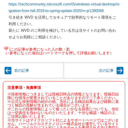
https://techcommunity.microsoft.com/t5/windows-virtual-desktop/m
igration-from-fall-2019-to-spring-update-2020/m-p/1390068
引き続き WVD を活用してセキュアで効率的なリモート環境をご
利用ください。
新たに WVD のご利用を検討している方は当サイトのお問い合わ
せよりお気軽にご相談ください。
(この記事が参考になった人の数：
2
)
（↑参考になった場合はハートマークを押して評価お願いします）
前の記事
次の記事
注意事項・免責事項
※技術情報につきましては投稿日時点の情報となります。投稿日以
降に仕様等が変更されていることがありますのでご了承ください。
※公式な技術情報の紹介の他、当社による検証結果および経験に基
づく独自の見解が含まれている場合がございます。
※これらの技術情報によって被ったいかなる損害についても、当社
は一切責任を負わないものといたします。十分な確認・検証の上、
ご活用お願いたします。
※当サイトはマイクロソフト社によるサポートページではございま
せん。パーソルクロステクノロジー株式会社が運営しているサイト
のため、マイクロソフト社によるサポートを希望される方は適切な