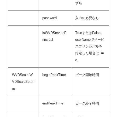
ザ名
password
入力の必要なし
isWVDServiceP
TrueまたはFalse。
rincipal
userNameでサービ
スプリンシパルを
指定した場合はTru
e。
WVDScale.W
beginPeakTime
ピーク開始時間
VDScaleSettin
gs
endPeakTime
ピーク終了時間