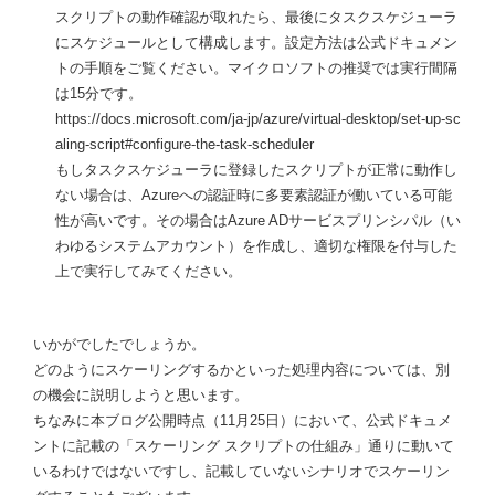
スクリプトの動作確認が取れたら、最後にタスクスケジューラ
にスケジュールとして構成します。設定方法は公式ドキュメン
トの手順をご覧ください。マイクロソフトの推奨では実行間隔
は15分です。
https://docs.microsoft.com/ja-jp/azure/virtual-desktop/set-up-sc
aling-script#configure-the-task-scheduler
もしタスクスケジューラに登録したスクリプトが正常に動作し
ない場合は、Azureへの認証時に多要素認証が働いている可能
性が高いです。その場合はAzure ADサービスプリンシパル（い
わゆるシステムアカウント）を作成し、適切な権限を付与した
上で実行してみてください。
いかがでしたでしょうか。
どのようにスケーリングするかといった処理内容については、別
の機会に説明しようと思います。
ちなみに本ブログ公開時点（11月25日）において、公式ドキュメ
ントに記載の「スケーリング スクリプトの仕組み」通りに動いて
いるわけではないですし、記載していないシナリオでスケーリン