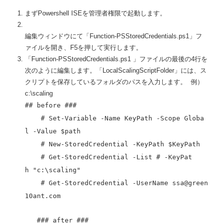
まずPowershell ISEを管理者権限で起動します。
編集ウィンドウにて「Function-PSStoredCredentials.ps1」フ
ァイルを開き、F5を押して実行します。
「Function-PSStoredCredentials.ps1 」ファイルの最後の4行を
次のように編集します。「LocalScalingScriptFolder」には、ス
クリプトを保存しているフォルダのパスを入力します。 例）
c:\scaling
## before ###
# Set-Variable -Name KeyPath -Scope Globa
l -Value $path
# New-StoredCredential -KeyPath $KeyPath
# Get-StoredCredential -List # -KeyPat
h "c:\scaling"
# Get-StoredCredential -UserName ssa@green
10ant.com
### after ###