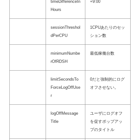
timeDifferenceIn
+9:00
Hours
sessionThreshol
1CPUあたりのセッ
dPerCPU
ション数
minimumNumbe
最低稼働台数
rOfRDSH
limitSecondsTo
0だと強制的にログ
ForceLogOffUse
オフさせない。
r
logOffMessage
ユーザにログオフ
Title
を促すポップアッ
プのタイトル