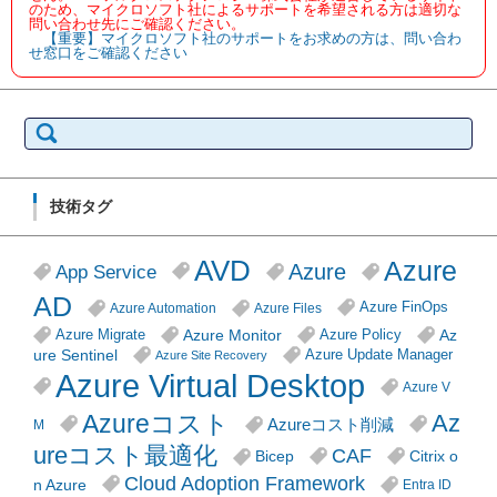
のため、マイクロソフト社によるサポートを希望される方は適切な
問い合わせ先にご確認ください。
【重要】マイクロソフト社のサポートをお求めの方は、問い合わ
せ窓口をご確認ください
検
索:
技術タグ
AVD
Azure
Azure
App Service
AD
Azure FinOps
Azure Automation
Azure Files
Azure Monitor
Az
Azure Migrate
Azure Policy
ure Sentinel
Azure Update Manager
Azure Site Recovery
Azure Virtual Desktop
Azure V
Azureコスト
Az
Azureコスト削減
M
ureコスト最適化
CAF
Citrix o
Bicep
Cloud Adoption Framework
n Azure
Entra ID