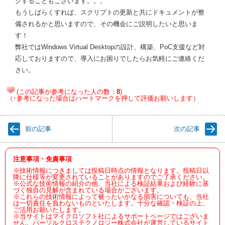
グすることもございます。。。
もうしばらくすれば、スクリプトの更新と共にドキュメントが整
備されるかと思いますので、その機会にご説明したいと思いま
す！
弊社ではWindows Virtual Desktopの設計、構築、PoC支援など対
応しておりますので、導入にお困りでしたらお気軽にご連絡くだ
さい。
(この記事が参考になった人の数：
8
)
（↑参考になった場合はハートマークを押して評価お願いします）
前の記事
次の記事
注意事項・免責事項
※技術情報につきましては投稿日時点の情報となります。投稿日以
降に仕様等が変更されていることがありますのでご了承ください。
※公式な技術情報の紹介の他、当社による検証結果および経験に基
づく独自の見解が含まれている場合がございます。
※これらの技術情報によって被ったいかなる損害についても、当社
は一切責任を負わないものといたします。十分な確認・検証の上、
ご活用お願いたします。
※当サイトはマイクロソフト社によるサポートページではございま
せん。パーソルクロステクノロジー株式会社が運営しているサイト