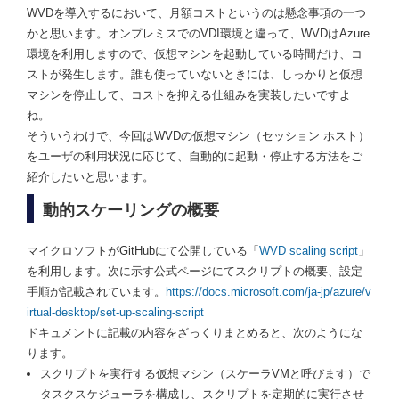
WVDを導入するにおいて、月額コストというのは懸念事項の一つ
かと思います。オンプレミスでのVDI環境と違って、WVDはAzure
環境を利用しますので、仮想マシンを起動している時間だけ、コ
ストが発生します。誰も使っていないときには、しっかりと仮想
マシンを停止して、コストを抑える仕組みを実装したいですよ
ね。
そういうわけで、今回はWVDの仮想マシン（セッション ホスト）
をユーザの利用状況に応じて、自動的に起動・停止する方法をご
紹介したいと思います。
動的スケーリングの概要
マイクロソフトがGitHubにて公開している「
WVD scaling script
」
を利用します。次に示す公式ページにてスクリプトの概要、設定
手順が記載されています。
https://docs.microsoft.com/ja-jp/azure/v
irtual-desktop/set-up-scaling-script
ドキュメントに記載の内容をざっくりまとめると、次のようにな
ります。
スクリプトを実行する仮想マシン（スケーラVMと呼びます）で
タスクスケジューラを構成し、スクリプトを定期的に実行させ