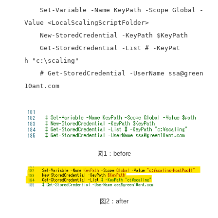
Set-Variable -Name KeyPath -Scope Global -
Value <LocalScalingScriptFolder>
New-StoredCredential -KeyPath $KeyPath
Get-StoredCredential -List # -KeyPat
h "c:\scaling"
# Get-StoredCredential -UserName ssa@green
10ant.com
図1：before
図2：after