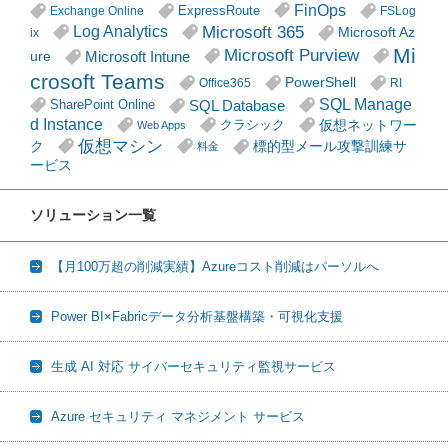
FinOps
ExpressRoute
Exchange Online
FSLog
Microsoft 365
Log Analytics
Microsoft Az
ix
Mi
Microsoft Purview
Microsoft Intune
ure
crosoft Teams
PowerShell
Office365
RI
SQL Manage
SQL Database
SharePoint Online
d Instance
仮想ネットワー
クラシック
Web Apps
仮想マシン
ク
標的型メール攻撃訓練サ
料金
ービス
ソリューション一覧
【月100万超の削減実績】Azureコスト削減はパーソルへ
Power BI×Fabricデータ分析基盤構築・可視化支援
生成 AI 対応 サイバーセキュリティ監視サービス
Azure セキュリティ マネジメント サービス