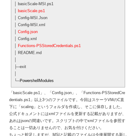
│ basicScale-MSI.ps1
│
basicScale.ps1
│ Config-MSI.Json
│ Config-MSI.xml
│
Config.json
│ Config.xml
│
Functions-PSStoredCredentials.ps1
│ README.md
│
├─exit
│
└─
PowershellModules
「basicScale.ps1」、「Config.json」、「Functions-PSStoredCre
dentials.ps1」以上3つのファイルです。今回はスケーラVMのC直
下に「scaling」というフォルダを作成し、そこに保存しました。
公式ドキュメントにはxmlファイルを更新する記載がありますが、
あれはjsonの間違いです。スクリプトの中でxmlファイルを参照す
ることは一切ありませんので、お気を付けください。
ちょっと蛇足しますが、MSIと記載のファイルは今後展開する新し