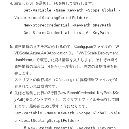
編集した3行を選択し、F8を押して実行します。
Set-Variable -Name KeyPath -Scope Global -
Value <LocalScalingScriptFolder>
New-StoredCredential -KeyPath $KeyPath
Get-StoredCredential -List # -KeyPath
資格情報の入力を求められるので、Config.jsonファイルの「W
VDScale.Azure.AADApplicationID」「WVDScale.Deployment.
UserName」で指定した資格情報を入力します。それぞれ違う
資格情報の場合は、4をもう一度実行し、両方の資格情報を保
存します。
スクリプトの保存場所（C:\scaling）に資格情報ファイルが保
存されていれば成功です。
先ほど編集した行の2行目(New-StoredCredential -KeyPath $Ke
yPath)をコメントアウトし、スクリプトファイルを保存して閉
じます。最終的に次に示すようになります。
Set-Variable -Name KeyPath -Scope Global -Valu
e <LocalScalingScriptFolder>
# New-StoredCredential -KeyPath $KeyPath