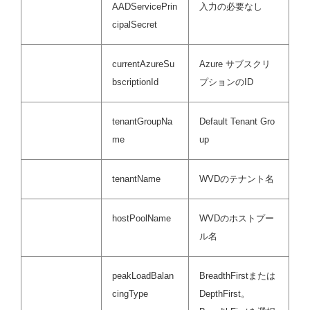
AADServicePrin
入力の必要なし
cipalSecret
currentAzureSu
Azure サブスクリ
bscriptionId
プションのID
tenantGroupNa
Default Tenant Gro
me
up
tenantName
WVDのテナント名
hostPoolName
WVDのホストプー
ル名
peakLoadBalan
BreadthFirstまたは
cingType
DepthFirst。