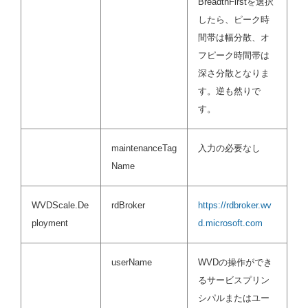
BreadthFirstを選択
したら、ピーク時
間帯は幅分散、オ
フピーク時間帯は
深さ分散となりま
す。逆も然りで
す。
maintenanceTag
入力の必要なし
Name
WVDScale.De
rdBroker
https://rdbroker.wv
ployment
d.microsoft.com
userName
WVDの操作ができ
るサービスプリン
シパルまたはユー