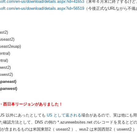
soft.com/en-us/download/details.aspx?id=41653
（来年６月末に終了するけど
soft.com/en-us/download/details.aspx?id=56519
（今後正式なURLながら不備
ast2)
useast2)
seast2euap)
ntral)
tral)
west2)
swest2)
apaneast)
apanwest)
・西日本リージョンがありました！
US 以外にあったとしても
US として返される
場合があるので、実は他にも用
確認方法として、DNS の例の *.azurewebsites.net のレコードを
が含まれるものは米国東部2（ useast2 ）、wus2 は米国西部2（ uswest2 ）、