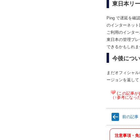
東日本リ
Ping で遅延を
のインターネット回
ご利用のインター
東日本の管理プレー
できるかもしれま
今後につ
まだオフィシャルな
ージョンを返して
(この記事が
（↑参考になっ
前の記事
注意事項・免