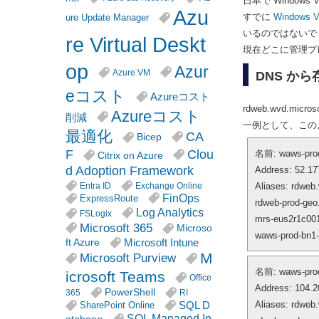
日本で Window
Azu
すでに
Windows
ure Update Manager
いるのではないで
re Virtual Deskt
現在どこに管理プ
op
Azur
Azure VM
DNS か
eコスト
Azureコスト
rdweb.wvd.m
Azureコスト
削減
一例として、この
最適化
CA
Bicep
F
Clou
名前: waws-prod
Citrix on Azure
d Adoption Framework
Address: 52.17
Entra ID
Exchange Online
Aliases: rdweb
FinOps
ExpressRoute
rdweb-prod-geo.
Log Analytics
FSLogix
mrs-eus2r1c001
Microsoft 365
Microso
waws-prod-bn1-
Microsoft Intune
ft Azure
M
Microsoft Purview
名前: waws-prod
icrosoft Teams
Office
Address: 104.2
PowerShell
365
RI
SQL D
Aliases: rdweb
SharePoint Online
SQL Managed In