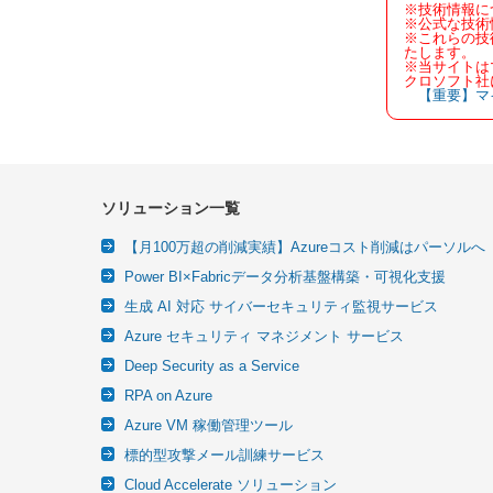
※技術情報に
※公式な技術
※これらの技
たします。
※当サイトは
クロソフト社
【重要】マ
ソリューション一覧
【月100万超の削減実績】Azureコスト削減はパーソルへ
Power BI×Fabricデータ分析基盤構築・可視化支援
生成 AI 対応 サイバーセキュリティ監視サービス
Azure セキュリティ マネジメント サービス
Deep Security as a Service
RPA on Azure
Azure VM 稼働管理ツール
標的型攻撃メール訓練サービス
Cloud Accelerate ソリューション