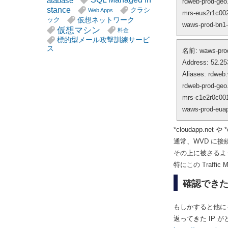
atabase
rdweb-prod-geo.
stance
クラシ
Web Apps
mrs-eus2r1c002
仮想ネットワーク
ック
waws-prod-bn1-
仮想マシン
料金
標的型メール攻撃訓練サービ
ス
名前: waws-prod
Address: 52.25
Aliases: rdweb
rdweb-prod-geo.
mrs-c1e2r0c001
waws-prod-euap
*cloudapp.net
通常、WVD に接
その上に被さるように rd
特にこの Traff
確認でき
もしかすると他に
返ってきた IP