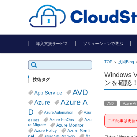
コンテンツに移動
導入支援サービス
ソリューションで選ぶ
TOP
技術Blog
検
>
索:
Window
技術タグ
ンを確認
AVD
App Service
Azure A
Azure
AVD
Azure Vir
D
Azure Automation
Azur
Azure FinOps
Azu
e Files
この記事は更新
Azure Monitor
re Migrate
Azure Senti
Azure Policy
nel
Az
Azure Site Recovery