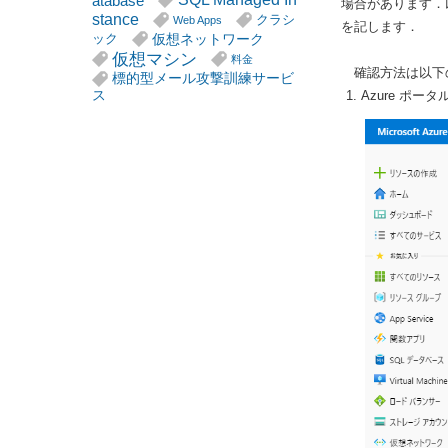
atabase
場合があります．
stance
クラシ
Web Apps
を記します．
仮想ネットワーク
ック
仮想マシン
料金
確認方法は以下
標的型メール攻撃訓練サービ
ス
Azure ポー