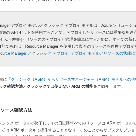
e Manager デプロイ モデルとクラシック デプロイ モデルは、Azure ソリ
 種類の API セットを使用することで、デプロイしたリソースには重要な相
ん ~(中略)~
リソースのデプロイと管理を簡単にするために、すべての新しいリソー
可能であれば、Resource Manager を使用して既存のリソースを再度デプ
Resource Manager とクラシック デプロイ: デプロイ モデルとリソースの状態
前に「
クラシック（ASM）からリソースマネージャー（ARM）モデルへの移
ック確認方法
と
クラシックでは使えない ARM の機能
をご紹介します．
リソース確認方法
クラシック ポータルが終了し，その日以降すべてのリソースは ARM ポータ
ース)は ARM ポータルで操作することとなり，そのことからサブスクリプショ