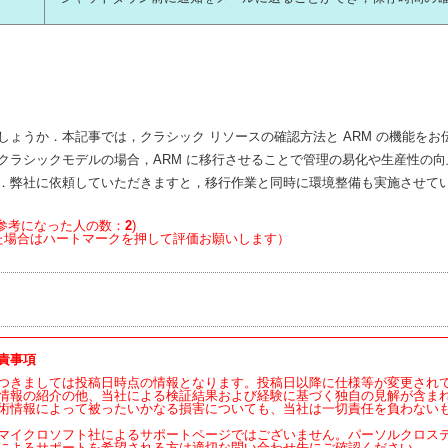
ょうか．本記事では，クラシック リソースの確認方法と ARM の機能をお
ラシックモデルの場合，ARM に移行させることで管理の易化や生産性の向
．弊社に依頼していただきますと，移行作業と同時に環境整備も実施させて
参考になった人の数：
2
)
た場合はハートマークを押して評価お願いします）
責事項
つきましては投稿日時点の情報となります。投稿日以降に仕様等が変更され
情報の紹介の他、当社による検証結果および経験に基づく独自の見解が含ま
術情報によって被ったいかなる損害についても、当社は一切責任を負わない
マイクロソフト社によるサポートページではございません。パーソルクロス
によるサポートを希望される方は適切な問い合わせ先にご確認ください。