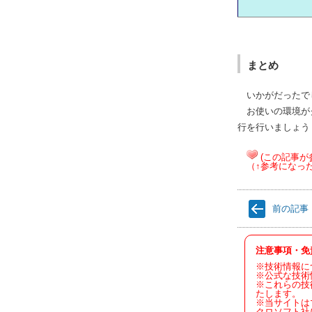
まとめ
いかがだったでし
お使いの環境がク
行を行いましょう
(この記事が
（↑参考になっ
前の記事
注意事項・免
※技術情報に
※公式な技術
※これらの技
たします。
※当サイトは
クロソフト社