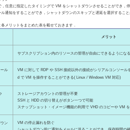
で，任意に指定したタイミングで VM をシャットダウンさせることができ，
ール通知をすることができ，シャットダウンのスキップと遅延を選択すること
と各メリットをまとめた表を載せておきます．
メリット
サブスクリプション内のリソースの管理が自由にできるようにな
ソール
VM に対して RDP や SSH 接続以外の接続がシリアルコンソールを用
d で VM を操作することができる( Linux / Windows VM 対応)
ストレージアカウントの管理が不要
ク
SSH と HDD の切り替えがボタン一つで可能
スナップショット・イメージ機能の利用で VHD のコピーや VM
VM の停止漏れを防ぐ
ダウン
シャットダウン前に通知をメールに送ることができ，保存時間の