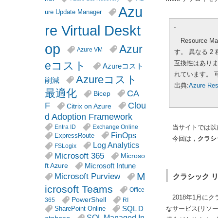
Azu
ure Update Manager
re Virtual Deskt
“
Resourc
op
Azur
Azure VM
す。
異なる 2
eコスト
互換性はありませ
Azureコスト
れています。
Azureコスト
削減
出典:
Azure 
最適化
CA
Bicep
F
Clou
Citrix on Azure
d Adoption Framework
Entra ID
Exchange Online
当サイトでは以
FinOps
ExpressRoute
今回は，
クラシ
Log Analytics
FSLogix
Microsoft 365
Microso
Microsoft Intune
ft Azure
M
Microsoft Purview
クラシック 
icrosoft Teams
Office
2018年1月に
PowerShell
365
RI
SQL D
なサービス(リソ
SharePoint Online
SQL Managed In