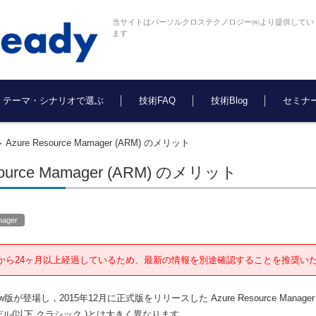
当サイトはパーソルクロステクノロジー㈱より提供してい
ます
テーマ・シナリオで選ぶ
技術FAQ
技術Blog
セミナ
Azure Resource Mamager (ARM) のメリット
>
source Mamager (ARM) のメリット
nager
から24ヶ月以上経過しているため、最新の情報を別途確認することを推奨い
ew版が登場し，2015年12月に正式版をリリースした Azure Resource Manager
モデル(以下 クラシック )とは大きく異なります．