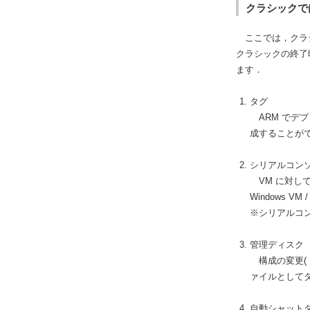
クラシックで
ここでは，クラシ
クラシックの終了
ます．
タグ
ARM でデ
成することが
シリアルコン
VM に対し
Windows VM
※シリアルコ
管理ディスク
構成の変更( 
ァイルとして
自動シャット