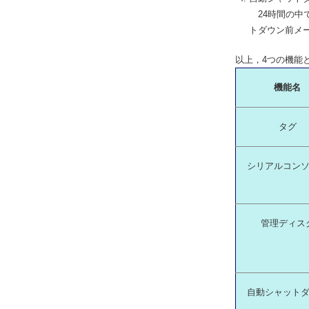
24時間の中
トダウン前メ
以上，4つの機能
機能名
タグ
シリアルコン
管理ディス
自動シャット