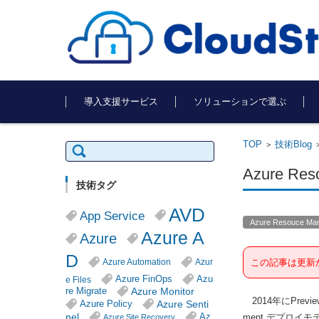
コンテンツに移動
導入支援サービス
ソリューションで選ぶ
TOP
技術Blog
検
>
索:
Azure Re
技術タグ
AVD
App Service
Azure Resouce Ma
Azure A
Azure
D
Azure Automation
Azur
この記事は更新
Azure FinOps
Azu
e Files
Azure Monitor
re Migrate
2014年にPrevi
Azure Senti
Azure Policy
nel
Az
ment デプロイ
Azure Site Recovery