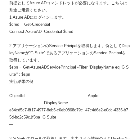
前提としてAzure ADコマンドレットが必要になります。こちらは
別途ご用意ください。
1.Azure ADにログインします。
$cred = Get-Credential
Connect-AzureAD -Credential $cred
2.アプリケーションのService Pricipalを取得します。例としてDisp
layNameが”G Suite”であるアプリケーションのService Pricipalを
取得しています。
$spn = Get-AzureADServicePrincipal -Filter “DisplayName eq ‘G S
uite'” ; $spn
実行結果の例
—
ObjectId AppId
DisplayName
e34cd5c7-8f17-4977-8eb5-c0eb0868d79c 47c4d6e2-e0dc-4335-b7
5d-bc2c59c1f3ba G Suite
—
3.G Suiteのロールの取得します。出力された情報のうちDisplayNa