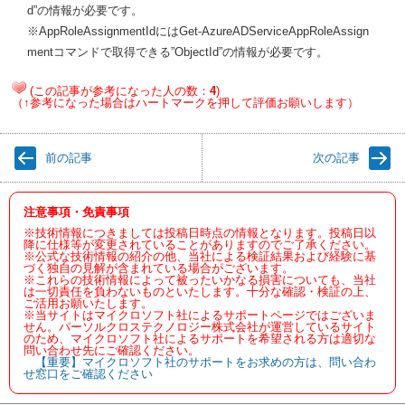
d”の情報が必要です。
※AppRoleAssignmentIdにはGet-AzureADServiceAppRoleAssign
mentコマンドで取得できる”ObjectId”の情報が必要です。
(この記事が参考になった人の数：
4
)
（↑参考になった場合はハートマークを押して評価お願いします）
前の記事
次の記事
注意事項・免責事項
※技術情報につきましては投稿日時点の情報となります。投稿日以
降に仕様等が変更されていることがありますのでご了承ください。
※公式な技術情報の紹介の他、当社による検証結果および経験に基
づく独自の見解が含まれている場合がございます。
※これらの技術情報によって被ったいかなる損害についても、当社
は一切責任を負わないものといたします。十分な確認・検証の上、
ご活用お願いたします。
※当サイトはマイクロソフト社によるサポートページではございま
せん。パーソルクロステクノロジー株式会社が運営しているサイト
のため、マイクロソフト社によるサポートを希望される方は適切な
問い合わせ先にご確認ください。
【重要】マイクロソフト社のサポートをお求めの方は、問い合わ
せ窓口をご確認ください