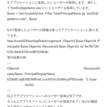
4.アプリケーションに追加したいユーザーを取得します。例とし
て”test01@pptdemo.site”というユーザーを取得しています。
$user = Get-AzureADUser -Filter “UserPrincipalName eq ‘test01@
pptdemo.site'” ; $user
5.4で取得したユーザーの情報を使ってアプリケーションに割り当
てます。
New-AzureADUserAppRoleAssignment -ObjectId $user.ObjectId -P
rincipalId $user.ObjectId -ResourceId $spn.ObjectId -Id ‘9e79c739-
f165-49e8-8745-fe08f1634b3b’
実行結果の例
—
ObjectId ResourceDi
splayName PrincipalDisplayName
hZ0bWLrqdE60EW9FwrCvoXAN-lxU3o9Mi-p5PBGxidw G Suite
test01
—
以上でアプリケーションへのユーザー追加は完了です。
ちゃんとアプリケーションにユーザーが追加されているのか確認
する場合には次のコマンドを実行します。