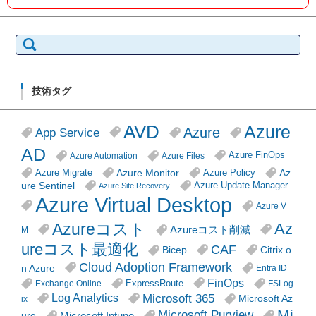
検
索:
技術タグ
AVD
Azure
Azure
App Service
AD
Azure FinOps
Azure Automation
Azure Files
Azure Monitor
Az
Azure Migrate
Azure Policy
ure Sentinel
Azure Update Manager
Azure Site Recovery
Azure Virtual Desktop
Azure V
Azureコスト
Az
Azureコスト削減
M
ureコスト最適化
CAF
Citrix o
Bicep
Cloud Adoption Framework
n Azure
Entra ID
FinOps
ExpressRoute
Exchange Online
FSLog
Microsoft 365
Log Analytics
Microsoft Az
ix
Mi
Microsoft Purview
Microsoft Intune
ure