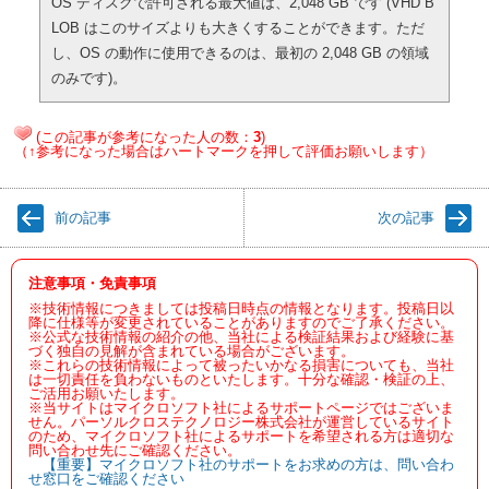
OS ディスクで許可される最大値は、2,048 GB です (VHD B
LOB はこのサイズよりも大きくすることができます。ただ
し、OS の動作に使用できるのは、最初の 2,048 GB の領域
のみです)。
(この記事が参考になった人の数：
3
)
（↑参考になった場合はハートマークを押して評価お願いします）
前の記事
次の記事
注意事項・免責事項
※技術情報につきましては投稿日時点の情報となります。投稿日以
降に仕様等が変更されていることがありますのでご了承ください。
※公式な技術情報の紹介の他、当社による検証結果および経験に基
づく独自の見解が含まれている場合がございます。
※これらの技術情報によって被ったいかなる損害についても、当社
は一切責任を負わないものといたします。十分な確認・検証の上、
ご活用お願いたします。
※当サイトはマイクロソフト社によるサポートページではございま
せん。パーソルクロステクノロジー株式会社が運営しているサイト
のため、マイクロソフト社によるサポートを希望される方は適切な
問い合わせ先にご確認ください。
【重要】マイクロソフト社のサポートをお求めの方は、問い合わ
せ窓口をご確認ください