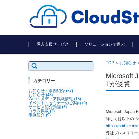
コンテンツに移動
導入支援サービス
ソリューションで選ぶ
TOP
お知らせ
検
>
索:
Microsof
カテゴリー
Tが受賞
お知らせ・事例紹介
(57)
お知らせ
(48)
Web・メディア掲載情報
(15)
イベント・セミナーのご案内
(9)
サービス紹介動画
(3)
コラム掲載
(2)
Microsoft Japa
事例紹介
(9)
詳しくは以下のペ
https://partner.mi
弊社プレスリリー