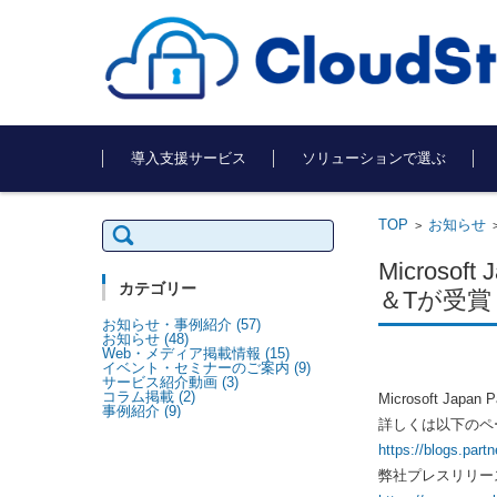
コンテンツに移動
導入支援サービス
ソリューションで選ぶ
TOP
お知らせ
検
>
索:
Microsoft
カテゴリー
＆Tが受賞
お知らせ・事例紹介
(57)
お知らせ
(48)
Web・メディア掲載情報
(15)
イベント・セミナーのご案内
(9)
サービス紹介動画
(3)
コラム掲載
(2)
Microsoft Japa
事例紹介
(9)
詳しくは以下のペ
https://blogs.part
弊社プレスリリー